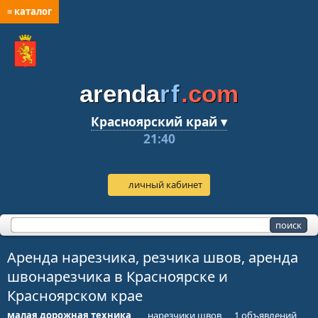
≡ каталог
arenda
rf
.com
Красноярский край ▾
21:40
личный кабинет
Аренда нарезчика, резчика швов, аренда
швонарезчика в Красноярске и
Красноярском крае
малая дорожная техника
нарезчики швов
1 объявлений